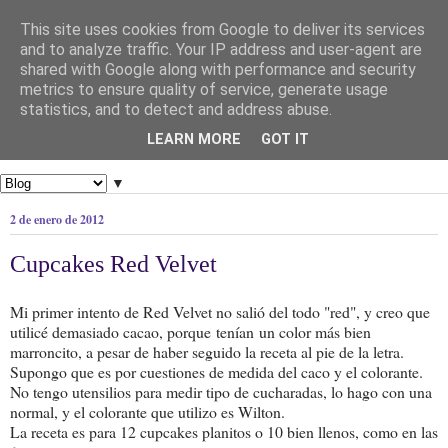
This site uses cookies from Google to deliver its services
and to analyze traffic. Your IP address and user-agent are
shared with Google along with performance and security
metrics to ensure quality of service, generate usage
statistics, and to detect and address abuse.
LEARN MORE
GOT IT
▼
2 de enero de 2012
Cupcakes Red Velvet
Mi primer intento de Red Velvet no salió del todo "red", y creo que
utilicé demasiado cacao, porque tenían un color más bien
marroncito, a pesar de haber seguido la receta al pie de la letra.
Supongo que es por cuestiones de medida del caco y el colorante.
No tengo utensilios para medir tipo de cucharadas, lo hago con una
normal, y el colorante que utilizo es Wilton.
La receta es para 12 cupcakes planitos o 10 bien llenos, como en las