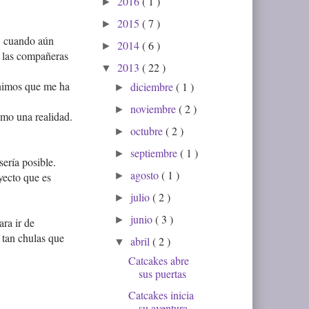
2016
( 1 )
►
2015
( 7 )
►
o, cuando aún
2014
( 6 )
►
de las compañeras
2013
( 22 )
▼
ánimos que me ha
diciembre
( 1 )
►
noviembre
( 2 )
►
omo una realidad.
octubre
( 2 )
►
septiembre
( 1 )
►
sería posible.
agosto
( 1 )
►
yecto que es
julio
( 2 )
►
junio
( 3 )
►
ra ir de
 tan chulas que
abril
( 2 )
▼
Catcakes abre
sus puertas
Catcakes inicia
su aventura