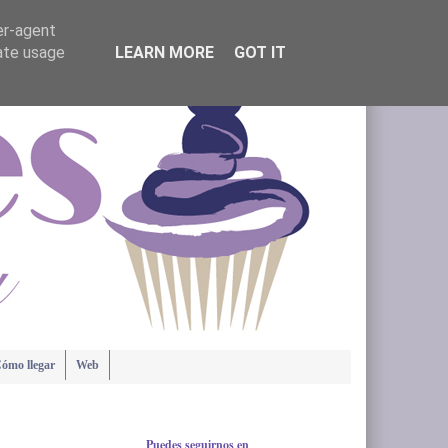
er-agent
rate usage
LEARN MORE
GOT IT
ómo llegar
Web
Puedes seguirnos en