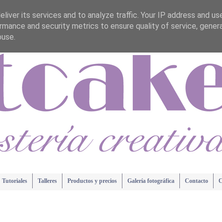
liver its services and to analyze traffic. Your IP address and us
rmance and security metrics to ensure quality of service, gene
buse.
Tutoriales
Talleres
Productos y precios
Galería fotográfica
Contacto
C