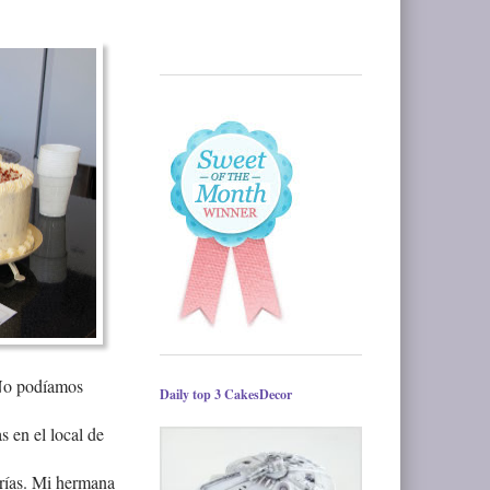
 No podíamos
Daily top 3 CakesDecor
 en el local de
erías. Mi hermana