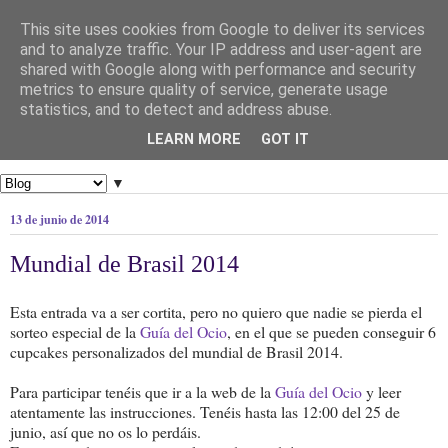
This site uses cookies from Google to deliver its services
and to analyze traffic. Your IP address and user-agent are
shared with Google along with performance and security
metrics to ensure quality of service, generate usage
statistics, and to detect and address abuse.
LEARN MORE
GOT IT
▼
13 de junio de 2014
Mundial de Brasil 2014
Esta entrada va a ser cortita, pero no quiero que nadie se pierda el
sorteo especial de la
Guía del Ocio
, en el que se pueden conseguir 6
cupcakes personalizados
del mundial de Brasil 2014.
Para participar tenéis que ir a la web de la
Guía del Ocio
y leer
atentamente las instrucciones. Tenéis hasta las 12:00 del 25 de
junio, así que no os lo perdáis.