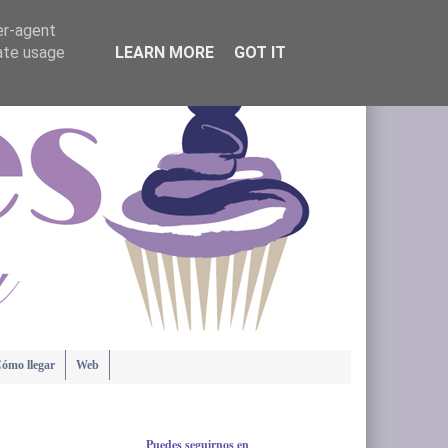
er-agent
rate usage
LEARN MORE
GOT IT
ómo llegar
Web
Puedes seguirnos en