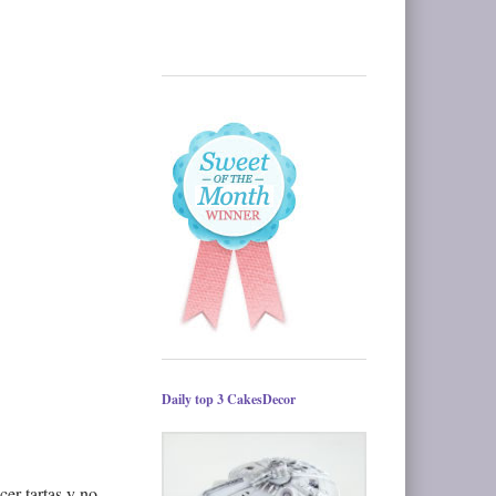
Daily top 3 CakesDecor
cer tartas y no