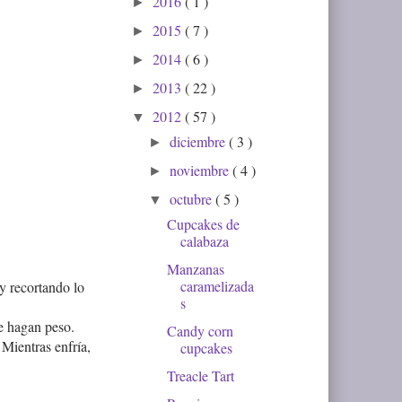
2016
( 1 )
►
2015
( 7 )
►
2014
( 6 )
►
2013
( 22 )
►
2012
( 57 )
▼
diciembre
( 3 )
►
noviembre
( 4 )
►
octubre
( 5 )
▼
Cupcakes de
calabaza
Manzanas
caramelizada
y recortando lo
s
e hagan peso.
Candy corn
Mientras enfría,
cupcakes
Treacle Tart