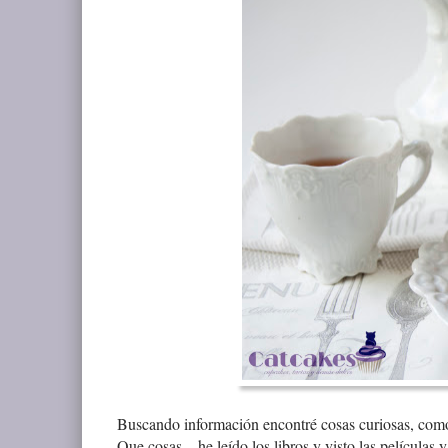
Buscando información encontré cosas curiosas, como 
Que cosas... he leído los libros y visto las películ