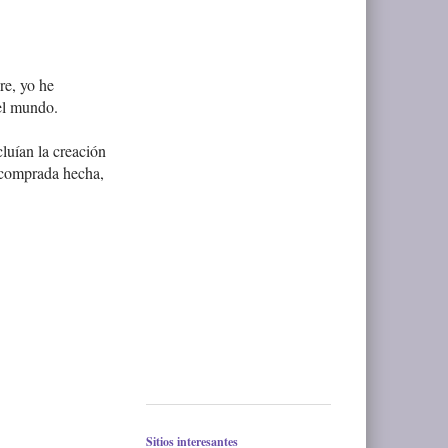
re, yo he
del mundo.
luían la creación
a comprada hecha,
Sitios interesantes