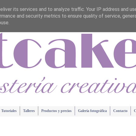
liver its services and to analyze traffic. Your IP address and us
rmance and security metrics to ensure quality of service, gene
buse.
Tutoriales
Talleres
Productos y precios
Galería fotográfica
Contacto
C